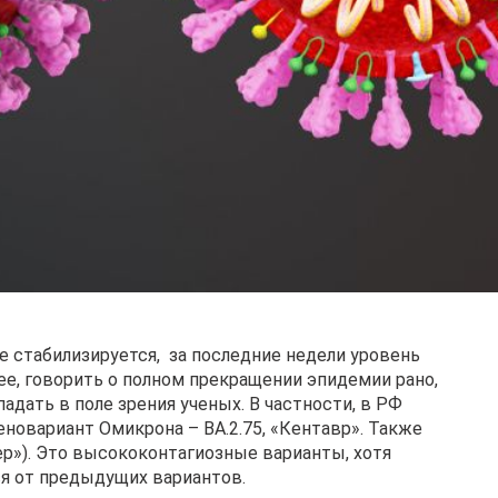
е стабилизируется, за последние недели уровень
ее, говорить о полном прекращении эпидемии рано,
дать в поле зрения ученых. В частности, в РФ
новариант Омикрона – BA.2.75, «Кентавр». Также
ер»). Это высококонтагиозные варианты, хотя
ся от предыдущих вариантов.