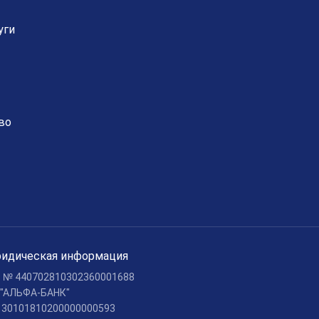
уги
во
идическая информация
c № 440702810302360001688
 "АЛЬФА-БАНК"
c 30101810200000000593