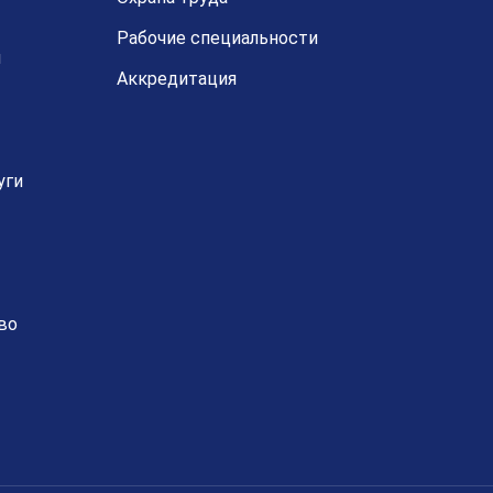
Рабочие специальности
й
Аккредитация
уги
во