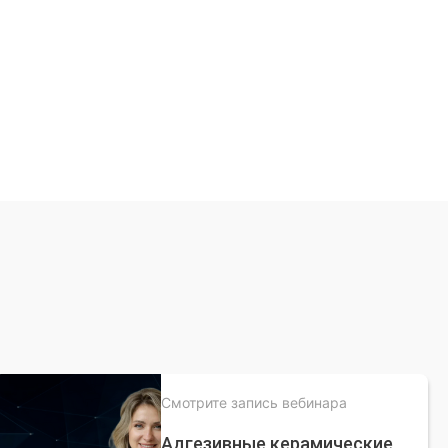
Смотрите запись вебинара
Адгезивные керамические