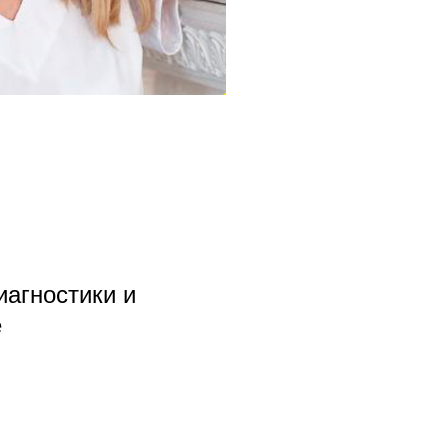
иагностики и
е