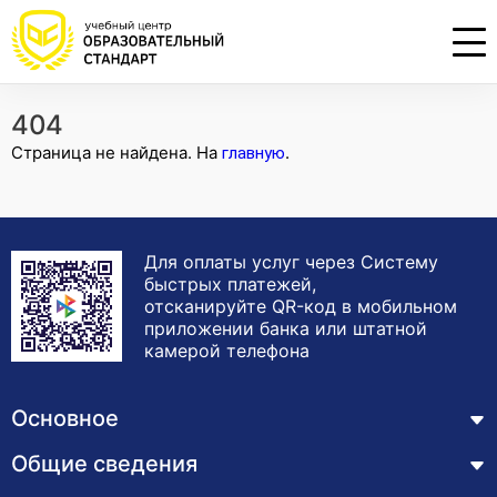
404
Проконсультируем по НМО с
Подать заявку на обучение
Откликнуться на резюме
Страница не найдена. На
.
главную
начислением баллов 14 ЗЕТ
Оставьте свои данные, наши специалисты
Оставьте свои данные, наши специалисты
свяжутся с Вами
свяжутся с Вами
Оставьте свои данные, наши специалисты
проконсультируют Вас
Для оплаты услуг через Систему
быстрых платежей,
отсканируйте QR-код в мобильном
приложении банка или штатной
камерой телефона
Основное
Общие сведения
Курсы