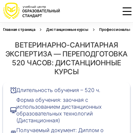
Главная страница
Дистанционные курсы
Профессиональна
Проконсультируем по НМО с
Подать заявку на обучение
Откликнуться на резюме
ВЕТЕРИНАРНО-САНИТАРНАЯ
начислением баллов 14 ЗЕТ
Оставьте свои данные, наши специалисты
Оставьте свои данные, наши специалисты
свяжутся с Вами
свяжутся с Вами
ЭКСПЕРТИЗА — ПЕРЕПОДГОТОВКА
Оставьте свои данные, наши специалисты
проконсультируют Вас
520 ЧАСОВ: ДИСТАНЦИОННЫЕ
КУРСЫ
Длительность обучения – 520 ч.
Форма обучения: заочная с
использованием дистанционных
образовательных технологий
(Дистанционная)
Получаемый документ: Диплом о