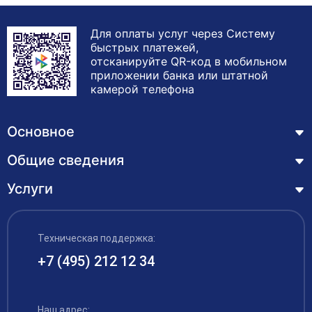
смене фамилии при необходимости, согласие на
обработку персональных данных и трудовая
Для оплаты услуг через Систему
книжка, если она требуется для оформления.
быстрых платежей,
отсканируйте QR-код в мобильном
приложении банка или штатной
камерой телефона
Основное
Общие сведения
Курсы
Лицензия
Услуги
Основные сведения
Обучающимся
Структура и органы управления образовательной
Профессиональная переподготовка
организацией
ЦЗН
Техническая поддержка:
Курсы повышения квалификации – дистанционное
Документы
обучение с выдачей удостоверения
+7 (495) 212 12 34
Акции
Образование
Охрана труда
Наши выпускники
Руководство и педагогический состав
Рабочие специальности
Наш адрес: