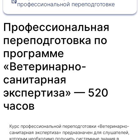
профессиональной переподготовке
Получить консультацию
Профессиональная
Приложите документы
переподготовка по
Даю согласие на
обработку персональных
и
данных
e-mail рассылку
программе
Приложите документы
Получить консультацию
«Ветеринарно-
санитарная
Даю согласие на
обработку персональных
Получить консультацию
и
данных
e-mail рассылку
экспертиза» — 520
Даю согласие на
обработку персональных
часов
и
данных
e-mail рассылку
Курс профессиональной переподготовки «Ветеринарно-
санитарная экспертиза» предназначен для слушателей,
которым необходимо получить системные знания в