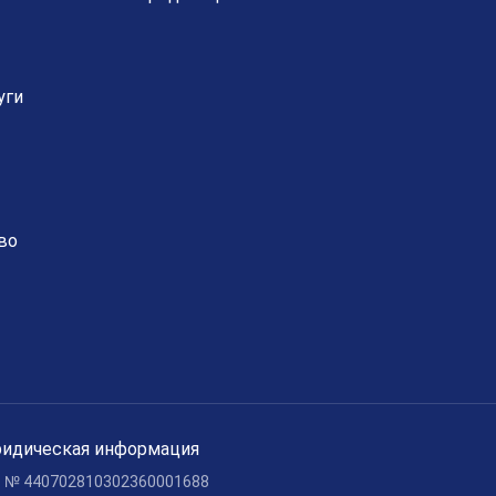
уги
во
идическая информация
c № 440702810302360001688