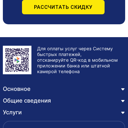
РАССЧИТАТЬ СКИДКУ
Для оплаты услуг через Систему
быстрых платежей,
отсканируйте QR-код в мобильном
приложении банка или штатной
камерой телефона
Основное
Общие сведения
Курсы
Лицензия
Услуги
Основные сведения
Обучающимся
Структура и органы управления образовательной
Профессиональная переподготовка
организацией