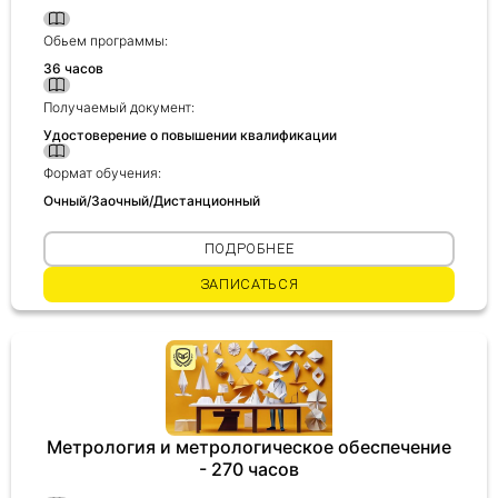
Обьем программы:
Получить консультацию
36 часов
Приложите документы
Получаемый документ:
Даю согласие на
обработку персональных
Удостоверение о повышении квалификации
и
данных
e-mail рассылку
Формат обучения:
Приложите документы
Получить консультацию
Очный/Заочный/Дистанционный
ПОДРОБНЕЕ
Даю согласие на
обработку персональных
Получить консультацию
ЗАПИСАТЬСЯ
и
данных
e-mail рассылку
Даю согласие на
обработку персональных
и
данных
e-mail рассылку
Метрология и метрологическое обеспечение
- 270 часов