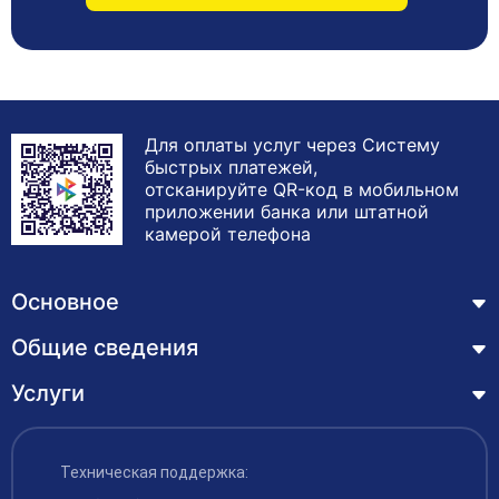
Для оплаты услуг через Систему
быстрых платежей,
отсканируйте QR-код в мобильном
приложении банка или штатной
камерой телефона
Основное
Общие сведения
Курсы
Лицензия
Услуги
Основные сведения
Обучающимся
Структура и органы управления образовательной
Профессиональная переподготовка
организацией
ЦЗН
Техническая поддержка:
Курсы повышения квалификации – дистанционное
Документы