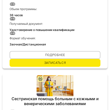
Обьем программы:
Получить консультацию
36 часов
Приложите документы
Получаемый документ:
Даю согласие на
обработку персональных
Удостоверение о повышении квалификации
и
данных
e-mail рассылку
Формат обучения:
Приложите документы
Получить консультацию
Заочная/Дистанционная
ПОДРОБНЕЕ
Даю согласие на
обработку персональных
Получить консультацию
ЗАПИСАТЬСЯ
и
данных
e-mail рассылку
Даю согласие на
обработку персональных
и
данных
e-mail рассылку
Сестринская помощь больным с кожными и
венерическими заболеваниями